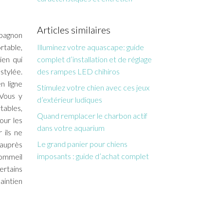
Articles similaires
mpagnon
rtable,
Illuminez votre aquascape: guide
ien qui
complet d’installation et de réglage
stylée.
des rampes LED chihiros
n ligne
Stimulez votre chien avec ces jeux
 Vous y
d’extérieur ludiques
rtables,
Quand remplacer le charbon actif
our les
dans votre aquarium
 ils ne
Le grand panier pour chiens
 auprès
imposants : guide d’achat complet
sommeil
ertains
aintien