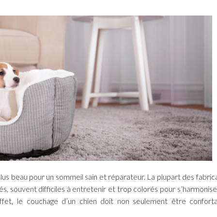
 plus beau pour un sommeil sain et réparateur. La plupart des fabric
s, souvent difficiles à entretenir et trop colorés pour s’harmonise
 effet, le couchage d’un chien doit non seulement être confort