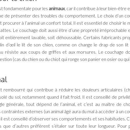
st fondamentale pour les
animaux
, car il contribue à leur bien-être e
rme de présenter des troubles du comportement. Le choix d’un c
 procurer à l’animal un confort total. Il est essentiel de choisir le 
pattes. Le couchage doit aussi être d’une propreté irréprochable 
 soit entièrement lavable, soit déhoussable. Certains fabricants pr
 d’œil le lit de son chien, comme on change le drap de son lit !
issu résiste aux coups de griffes et aux morsures. Le couchage do
estion (cas du chien ou du chiot qui ronge son panier en osier ou qu
mal
 rembourré qui contribue à réduire les douleurs articulaires (ch
olé du sol, notamment quand il fait froid. Il est conseillé de privil
 générale, tout dépend de l’animal, et c’est au maître de choi
s contraintes externes (un animal âgé aura du mal à accéder à un c
, il est conseillé d’observer ses comportements et ses habitudes. C
que d’autres préfèrent s’étaler sur toute leur longueur. Pour 