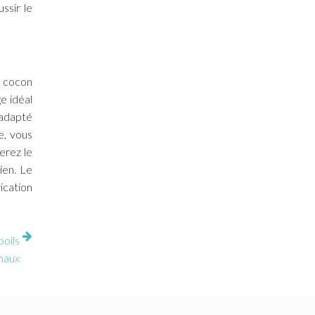
ssir le
u cocon
e idéal
, adapté
e, vous
erez le
ien. Le
ication
poils
maux