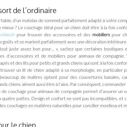
ort de l’ordinaire
nfortable, d’un matelas de sommeil parfaitement adapté à votre co
e mieux ? Le couchage idéal pour un chien doit être à la fois confo
echien.fr
pour trouver des accessoires et des
mobiliers
pour ch
s goûts et se marient parfaitement avec une décoration intérieure 
t tout juste assez bon pour… », sachez que certaines boutiques e
nées d’accessoires et de mobiliers pour animaux de compagnie.
pés et des lits pour petits et grands chiens qui sont à la fois confo
de trouver un lit de chien adapté à sa morphologie, en particulier p
e beaucoup de maîtres optent pour des couvertures banales, car
grands chiens aiment aussi être à l’aise. Par conséquent, commander
née de couchage pour animaux de compagnie permet d’assurer un 
à quatre pattes. Design et confort ne sont pas incompatibles, et c
i des couchages en matières naturelles pour concilier moelleux et m
our le chien