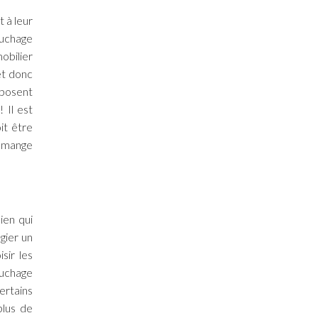
t à leur
ouchage
mobilier
et donc
oposent
 Il est
it être
i mange
ien qui
égier un
sir les
ouchage
ertains
plus de