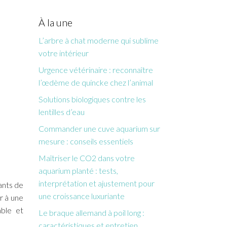
À la une
L’arbre à chat moderne qui sublime
votre intérieur
Urgence vétérinaire : reconnaître
l’œdème de quincke chez l’animal
Solutions biologiques contre les
lentilles d’eau
Commander une cuve aquarium sur
mesure : conseils essentiels
Maîtriser le CO2 dans votre
aquarium planté : tests,
interprétation et ajustement pour
ants de
une croissance luxuriante
r à une
able et
Le braque allemand à poil long :
caractéristiques et entretien