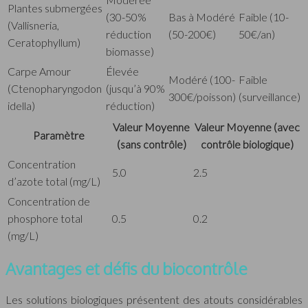
Plantes submergées
(30-50%
Bas à Modéré
Faible (10-
(Vallisneria,
réduction
(50-200€)
50€/an)
Ceratophyllum)
biomasse)
Carpe Amour
Élevée
Modéré (100-
Faible
(Ctenopharyngodon
(jusqu’à 90%
300€/poisson)
(surveillance)
idella)
réduction)
Valeur Moyenne
Valeur Moyenne (avec
Paramètre
(sans contrôle)
contrôle biologique)
Concentration
5.0
2.5
d’azote total (mg/L)
Concentration de
phosphore total
0.5
0.2
(mg/L)
Avantages et défis du biocontrôle
Les solutions biologiques présentent des atouts considérables