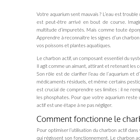
Votre aquarium sent mauvais ? L’eau est trouble ma
est peut-être arrivé en bout de course. Imag
multitude d’impuretés. Mais comme toute éponge, 
Apprendre à reconnaître les signes d’un charbon 
vos poissons et plantes aquatiques.
Le charbon actif, un composant essentiel du systè
Il agit comme un aimant, attirant et retenant les
Son rôle est de clarifier l’eau de l’aquarium et d
médicaments résiduels, et même certains pesticid
est crucial de comprendre ses limites : il ne rem
les phosphates. Pour que votre aquarium reste 
actif est une étape à ne pas négliger.
Comment fonctionne le charb
Pour optimiser l’utilisation du charbon actif dan
qui régissent son fonctionnement. Le charbon actif