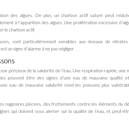
ration des algues. De plus, un charbon actif saturé peut relâc
lement à l’apparition des algues. Une prolifération excessive d’alg
r le charbon actif.
uses, sont particulièrement sensibles aux niveaux de nitrate
st un signe d’alarme à ne pas négliger.
ssons
r précieux de la salubrité de l’eau. Une respiration rapide, une 
adies peuvent être des signes d’une eau de mauvaise qualité e
 une eau de mauvaise salubrité rend les poissons plus vulnérab
s nageoires pincées, des frottements contre les éléments du d
gnes qui doivent vous alerter sur la qualité de l’eau, et peut-êt