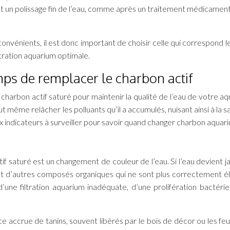
tant un polissage fin de l’eau, comme après un traitement médicamen
vénients, il est donc important de choisir celle qui correspond l
ltration aquarium optimale.
mps de remplacer le charbon actif
un charbon actif saturé pour maintenir la qualité de l’eau de votre a
t même relâcher les polluants qu’il a accumulés, nuisant ainsi à la 
ux indicateurs à surveiller pour savoir quand changer charbon aquar
tif saturé est un changement de couleur de l’eau. Si l’eau devient j
 et d’autres composés organiques qui ne sont plus correctement él
’une filtration aquarium inadéquate, d’une prolifération bactéri
e accrue de tanins, souvent libérés par le bois de décor ou les feui