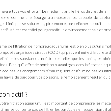
lgré tous vos efforts ? Le média filtrant, le héros discret de la fil
inez-le comme une éponge ultra-absorbante, capable de captu
il finit par se saturer et, pire encore, par relâcher ce qu’il a ac
actif usé est essentiel pour garantir un environnement sain et pro
me de filtration de nombreux aquariums, est bien plus qu’un simple 
 composés organiques dissous (COD) qui peuvent nuire à la pureté de
’éliminer les substances indésirables telles que les tanins, les phén
es. Bien qu’il offre de nombreux avantages dans la filtration aquar
place pas les changements d’eau réguliers et n’élimine pas les nitr
un havre de paix pour vos poissons, le remplacement régulier du 
on actif ?
s votre filtration aquarium, il est important de comprendre les méc
 ne se contente pas de filtrer les particules en suspension ; il uti