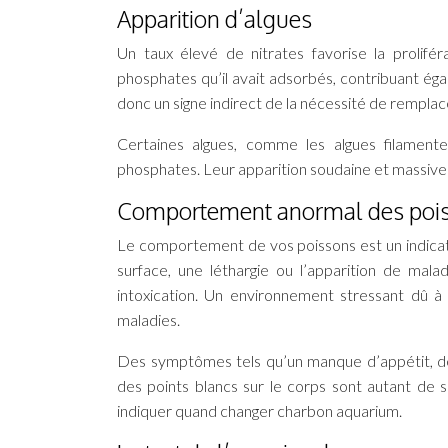
Apparition d’algues
Un taux élevé de nitrates favorise la prolifé
phosphates qu’il avait adsorbés, contribuant éga
donc un signe indirect de la nécessité de remplace
Certaines algues, comme les algues filamente
phosphates. Leur apparition soudaine et massive e
Comportement anormal des poi
Le comportement de vos poissons est un indicateu
surface, une léthargie ou l’apparition de mal
intoxication. Un environnement stressant dû à
maladies.
Des symptômes tels qu’un manque d’appétit, de
des points blancs sur le corps sont autant de si
indiquer quand changer charbon aquarium.