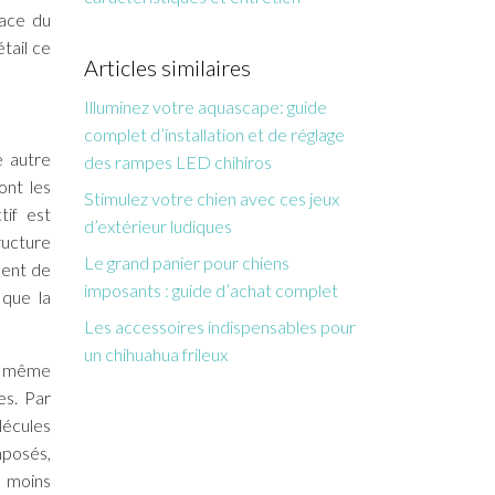
face du
tail ce
Articles similaires
Illuminez votre aquascape: guide
complet d’installation et de réglage
e autre
des rampes LED chihiros
ont les
Stimulez votre chien avec ces jeux
tif est
d’extérieur ludiques
ructure
Le grand panier pour chiens
ment de
imposants : guide d’achat complet
 que la
Les accessoires indispensables pour
un chihuahua frileux
la même
es. Par
lécules
mposés,
t moins