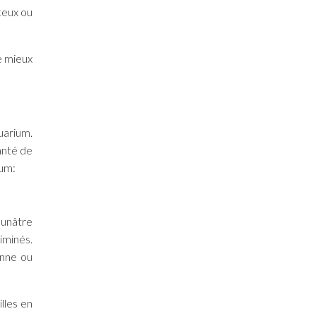
teux ou
e mieux
quarium.
santé de
ium:
aunâtre
iminés.
enne ou
lles en