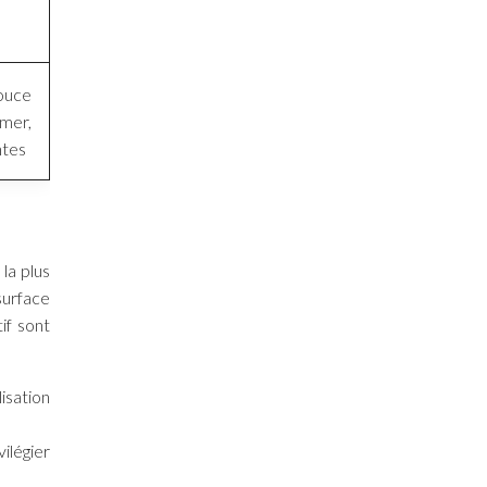
ouce
er,
ntes
la plus
 surface
if sont
isation
ilégier