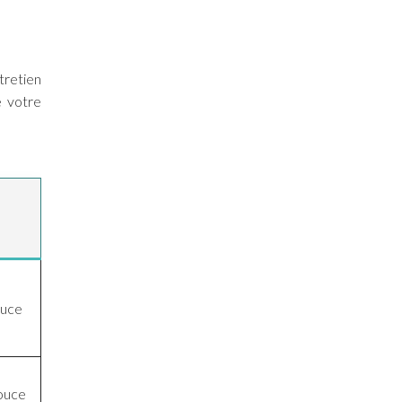
tretien
e votre
ouce
ouce