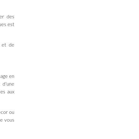
her des
ues est
s et de
nage en
t d’une
les aux
écor ou
re vous