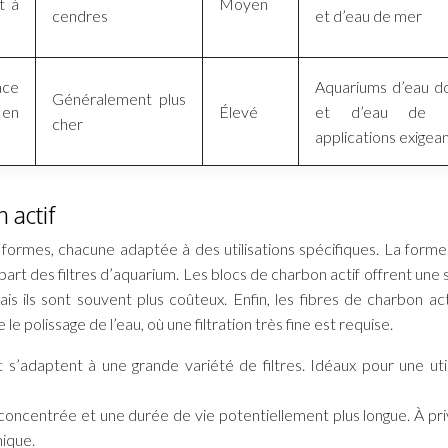
t à
Moyen
cendres
et d’eau de mer
ace
Aquariums d’eau d
Généralement plus
 en
Élevé
et d’eau de m
cher
applications exigea
 actif
 formes, chacune adaptée à des utilisations spécifiques. La forme 
plupart des filtres d’aquarium. Les blocs de charbon actif offrent une
s ils sont souvent plus coûteux. Enfin, les fibres de charbon act
e polissage de l’eau, où une filtration très fine est requise.
et s’adaptent à une grande variété de filtres. Idéaux pour une util
 concentrée et une durée de vie potentiellement plus longue. À priv
nique.