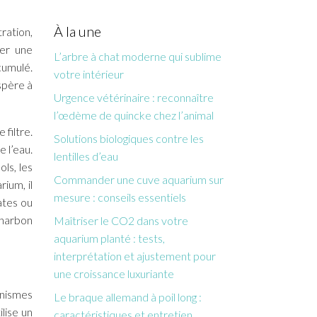
À la une
tration,
rer une
L’arbre à chat moderne qui sublime
cumulé.
votre intérieur
spère à
Urgence vétérinaire : reconnaître
l’œdème de quincke chez l’animal
filtre.
Solutions biologiques contre les
 l’eau.
lentilles d’eau
ols, les
Commander une cuve aquarium sur
ium, il
mesure : conseils essentiels
ates ou
charbon
Maîtriser le CO2 dans votre
aquarium planté : tests,
interprétation et ajustement pour
une croissance luxuriante
anismes
Le braque allemand à poil long :
lise un
caractéristiques et entretien