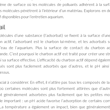
ne de surface où les molécules de polluants adhèrent à la sur
es molécules pénètrent à l’intérieur d’un matériau. Explorons en dé
f disponibles pour l’entretien aquarium.
ail
lécules d’une substance (l’adsorbat) se fixent à la surface d’un
n actif, l’adsorbant est le charbon lui-même, et les adsorbats s
eau de l’aquarium. Plus la surface de contact du charbon ac
ande. C’est pourquoi le charbon actif est traité pour créer une st
si sa surface effective. L’efficacité du charbon actif dépend égale
osés sont plus facilement adsorbés que d’autres, et le pH ainsi
essus.
ucial à considérer. En effet, il n’attire pas tous les composés de 
, où certaines molécules sont plus fortement attirées que d’autr
nt généralement adsorbées plus facilement que les petites mo
ôle important : un pH acide favorise l’adsorption de certains co
. La température a également un impact, bien que généralemen