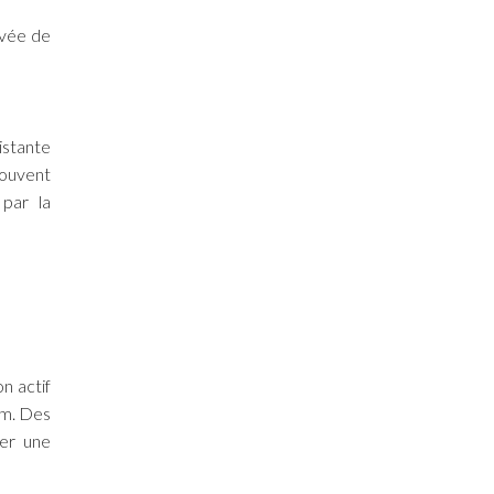
evée de
istante
souvent
 par la
n actif
um. Des
ter une