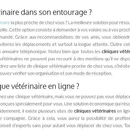
rinaire dans son entourage ?
inaire
la plus proche de chez vous ? La meilleure solution pour réso
lle. Cette option consiste à demander à vos voisins ou à vos proche
mmandé. Grâce aux recommandations de vos amis, vous obtiend
éviterez les déplacements et surtout la longue attente. Outre cel
re annuaire téléphonique. Notez bien que toutes les
cliniques vété
vétérinaires ne peuvent pas recourir à des mentions qu’il ne disp
drez une liste de clinique vétérinaire proche de chez vous, n’hésite
 pouvez vérifier son organisation et son mode de réception.
ue vétérinaire en ligne ?
z une clinique vétérinaire, mais vous ne pouvez pas vous déplac
 conçues spécialement pour vous. Une solution économique qui réso
demment, il existe plusieurs sites de
cliniques vétérinaires
en lign
de compagnie. Grâce à cela, vous aurez la possibilité de profite
 conseil d’experts sans pour autant vous déplacer de chez vous. Tou