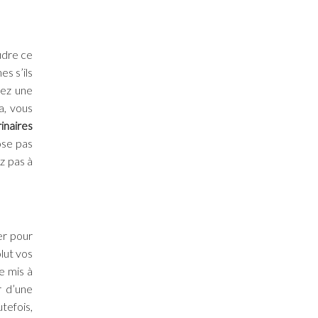
udre ce
s s’ils
rez une
a, vous
rinaires
ose pas
z pas à
er pour
lut vos
e mis à
r d’une
tefois,