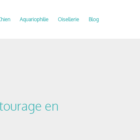
Chien
Aquariophilie
Oisellerie
Blog
ntourage en