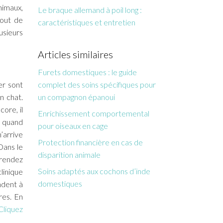
animaux,
Le braque allemand à poil long :
tout de
caractéristiques et entretien
usieurs
Articles similaires
Furets domestiques : le guide
er sont
complet des soins spécifiques pour
n chat.
un compagnon épanoui
ore, il
Enrichissement comportemental
u quand
pour oiseaux en cage
’arrive
Protection financière en cas de
 Dans le
disparition animale
 rendez
Soins adaptés aux cochons d’inde
linique
domestiques
ndent à
res. En
Cliquez