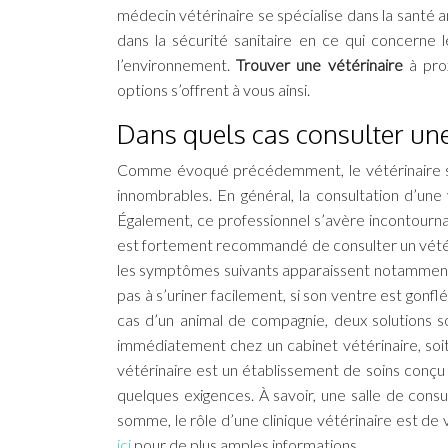
médecin vétérinaire se spécialise dans la santé an
dans la sécurité sanitaire en ce qui concerne 
l’environnement.
Trouver une vétérinaire
à prox
options s’offrent à vous ainsi.
Dans quels cas consulter une 
Comme évoqué précédemment, le vétérinaire se s
innombrables. En général, la consultation d’une 
Également, ce professionnel s’avère incontourna
est fortement recommandé de consulter un vétér
les symptômes suivants apparaissent notamment la d
pas à s’uriner facilement, si son ventre est gonflé,
cas d’un animal de compagnie, deux solutions s
immédiatement chez un cabinet vétérinaire, soit v
vétérinaire est un établissement de soins conçu 
quelques exigences. À savoir, une salle de consu
somme, le rôle d’une clinique vétérinaire est de
ici
pour de plus amples informations.