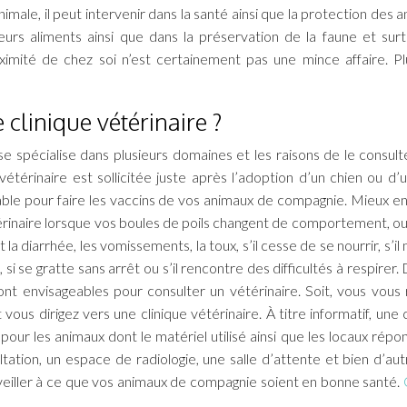
imale, il peut intervenir dans la santé ainsi que la protection des 
leurs aliments ainsi que dans la préservation de la faune et sur
imité de chez soi n’est certainement pas une mince affaire. Pl
clinique vétérinaire ?
pécialise dans plusieurs domaines et les raisons de le consult
vétérinaire est sollicitée juste après l’adoption d’un chien ou d’u
ble pour faire les vaccins de vos animaux de compagnie. Mieux enc
inaire lorsque vos boules de poils changent de comportement, o
iarrhée, les vomissements, la toux, s’il cesse de se nourrir, s’il n
 si se gratte sans arrêt ou s’il rencontre des difficultés à respirer.
ont envisageables pour consulter un vétérinaire. Soit, vous vous
ous dirigez vers une clinique vétérinaire. À titre informatif, une c
pour les animaux dont le matériel utilisé ainsi que les locaux répo
ltation, un espace de radiologie, une salle d’attente et bien d’aut
 veiller à ce que vos animaux de compagnie soient en bonne santé.