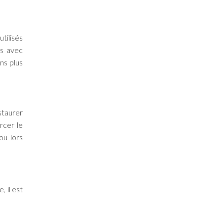
tilisés
és avec
ns plus
staurer
rcer le
ou lors
 il est