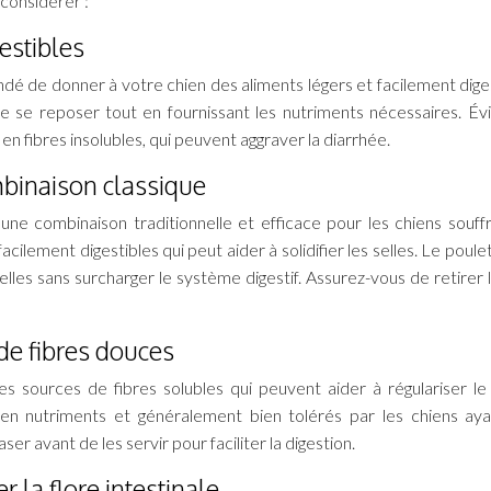
considérer :
estibles
é de donner à votre chien des aliments légers et facilement diges
 se reposer tout en fournissant les nutriments nécessaires. Évi
en fibres insolubles, qui peuvent aggraver la diarrhée.
ombinaison classique
nt une combinaison traditionnelle et efficace pour les chiens souff
cilement digestibles qui peut aider à solidifier les selles. Le poulet 
ielles sans surcharger le système digestif. Assurez-vous de retirer 
 de fibres douces
s sources de fibres solubles qui peuvent aider à régulariser le 
 en nutriments et généralement bien tolérés par les chiens ay
aser avant de les servir pour faciliter la digestion.
 la flore intestinale