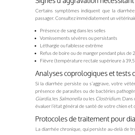
Signes d’aggravation nécessitant
Certains symptômes indiquent que la diarrhée 
passager. Consultez immédiatement un vétérinaire 
Présence de sang dans les selles
Vomissements sévères ou persistants
Léthargie ou faiblesse extrême
Refus de boire ou de manger pendant plus de 
Fièvre (température rectale supérieure à 39,
Analyses coprologiques et tests 
Si la diarrhée persiste ou s’aggrave, votre vét
présence de parasites ou de bactéries pathogèn
Giardia
, les
Salmonella
ou les
Clostridium
. Dans 
évaluer l’état général de santé de votre chien e
Protocoles de traitement pour di
La diarrhée chronique, qui persiste au-delà de t