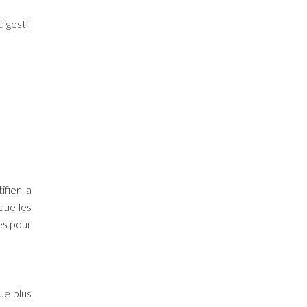
igestif
fier la
que les
es pour
ue plus