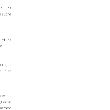
en. Les
s sucre
 et les
n.
ouragez
au à sa
cer les
glucose
iarrhée