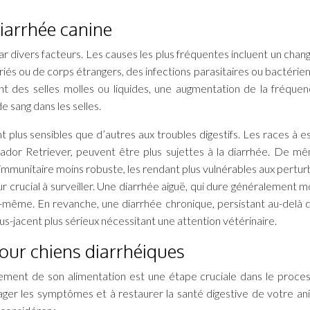
iarrhée canine
r divers facteurs. Les causes les plus fréquentes incluent un cha
riés ou de corps étrangers, des infections parasitaires ou bactérien
 des selles molles ou liquides, une augmentation de la fréque
e sang dans les selles.
nt plus sensibles que d’autres aux troubles digestifs. Les races à 
dor Retriever, peuvent être plus sujettes à la diarrhée. De mê
 immunitaire moins robuste, les rendant plus vulnérables aux pertur
ur crucial à surveiller. Une diarrhée aiguë, qui dure généralement m
e-même. En revanche, une diarrhée chronique, persistant au-delà d
s-jacent plus sérieux nécessitant une attention vétérinaire.
our chiens diarrhéiques
stement de son alimentation est une étape cruciale dans le proce
ager les symptômes et à restaurer la santé digestive de votre an