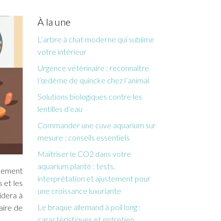
À la une
L’arbre à chat moderne qui sublime
votre intérieur
Urgence vétérinaire : reconnaître
l’œdème de quincke chez l’animal
Solutions biologiques contre les
lentilles d’eau
Commander une cuve aquarium sur
mesure : conseils essentiels
Maîtriser le CO2 dans votre
aquarium planté : tests,
alement
interprétation et ajustement pour
 et les
une croissance luxuriante
idera à
Le braque allemand à poil long :
aire de
caractéristiques et entretien