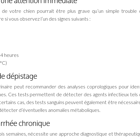
 une attention immédiate
de votre chien pourrait être plus grave qu’un simple trouble d
si vous observez l’un des signes suivants :
24 heures
5°C)
de dépistage
érinaire peut recommander des analyses coprologiques pour identi
es. Ces tests permettent de détecter des agents infectieux tels 
certains cas, des tests sanguins peuvent également être nécessair
t détecter d’éventuelles anomalies métaboliques.
arrhée chronique
rois semaines, nécessite une approche diagnostique et thérapeutiq