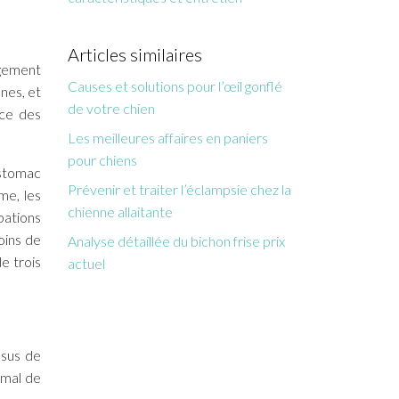
Articles similaires
ngement
Causes et solutions pour l’œil gonflé
nes, et
de votre chien
nce des
Les meilleures affaires en paniers
pour chiens
estomac
Prévenir et traiter l’éclampsie chez la
me, les
chienne allaitante
bations
oins de
Analyse détaillée du bichon frise prix
e trois
actuel
ssus de
imal de