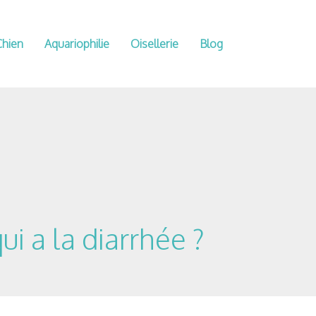
Chien
Aquariophilie
Oisellerie
Blog
i a la diarrhée ?