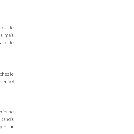
n et de
s, mais
race de
chez le
sentiel
érienne
 tandis
que sur