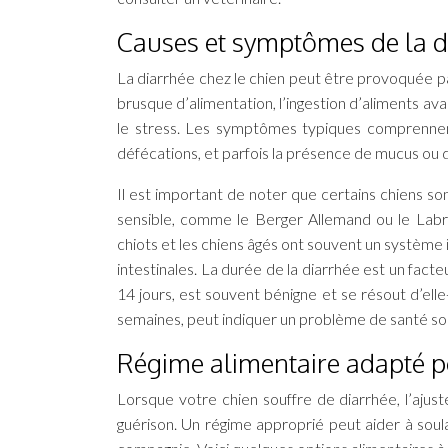
Causes et symptômes de la d
La diarrhée chez le chien peut être provoquée pa
brusque d’alimentation, l’ingestion d’aliments ava
le stress. Les symptômes typiques comprennent
défécations, et parfois la présence de mucus ou d
Il est important de noter que certains chiens so
sensible, comme le Berger Allemand ou le Labra
chiots et les chiens âgés ont souvent un système
intestinales. La durée de la diarrhée est un facte
14 jours, est souvent bénigne et se résout d’ell
semaines, peut indiquer un problème de santé sou
Régime alimentaire adapté p
Lorsque votre chien souffre de diarrhée, l’aju
guérison. Un régime approprié peut aider à soul