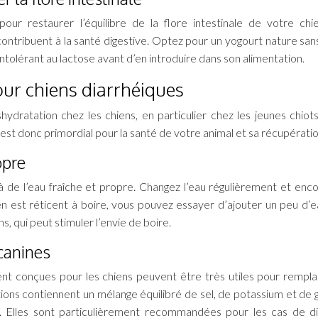
ur restaurer l’équilibre de la flore intestinale de votre chi
ontribuent à la santé digestive. Optez pour un yogourt nature san
ntolérant au lactose avant d’en introduire dans son alimentation.
our chiens diarrhéiques
dratation chez les chiens, en particulier chez les jeunes chiots
est donc primordial pour la santé de votre animal et sa récupératio
opre
à de l’eau fraîche et propre. Changez l’eau régulièrement et enc
n est réticent à boire, vous pouvez essayer d’ajouter un peu d’e
s, qui peut stimuler l’envie de boire.
 canines
ent conçues pour les chiens peuvent être très utiles pour rempla
utions contiennent un mélange équilibré de sel, de potassium et de 
que. Elles sont particulièrement recommandées pour les cas de d