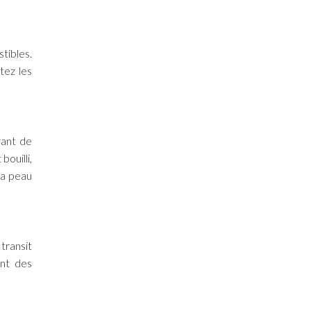
tibles.
tez les
rant de
bouilli,
la peau
transit
ant des