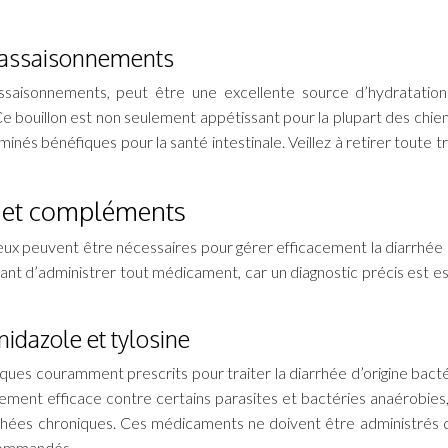
i assaisonnements
assaisonnements, peut être une excellente source d’hydratatio
Ce bouillon est non seulement appétissant pour la plupart des chien
inés bénéfiques pour la santé intestinale. Veillez à retirer toute t
 et compléments
ux peuvent être nécessaires pour gérer efficacement la diarrhée 
avant d’administrer tout médicament, car un diagnostic précis est es
nidazole et tylosine
tiques couramment prescrits pour traiter la diarrhée d’origine bact
rement efficace contre certains parasites et bactéries anaérobies,
iarrhées chroniques. Ces médicaments ne doivent être administrés 
ecommandés.