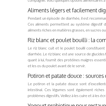
compagnie. Voici quelques options alimentaires à 
Aliments légers et facilement dig
Pendant un épisode de diarrhée, il est recommand
Ces aliments permettent au système digestif de
aliments riches en matières grasses, en sucres ou 
Riz blanc et poulet bouilli : la c
Le riz blanc cuit et le poulet bouilli constitue
diarrhée. Le riz blanc est une source de glucides fa
quant à lui, fournit des protéines maigres essent
et les os du poulet avant de le servir.
Potiron et patate douce : sources
Le potiron et la patate douce sont d’excellente
intestinal. Ces légumes sont également riches
problèmes digestifs. Veillez à les cuire et à les écr
Yogourt probiotique pour restaurer