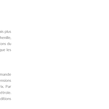
is plus
enille,
ions du
que les
demande
ensions
ix. Par
étrole.
ditions