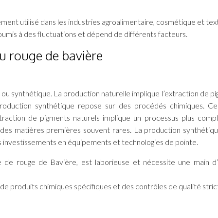
ent utilisé dans les industries agroalimentaire, cosmétique et texti
oumis à des fluctuations et dépend de différents facteurs.
du rouge de bavière
 ou synthétique. La production naturelle implique l’extraction de p
 production synthétique repose sur des procédés chimiques. C
traction de pigments naturels implique un processus plus comp
t des matières premières souvent rares. La production synthétiqu
es investissements en équipements et technologies de pointe.
lle de rouge de Bavière, est laborieuse et nécessite une main 
 de produits chimiques spécifiques et des contrôles de qualité stric