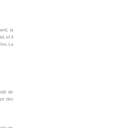
ent, la
l, et il
tes. La
andé de
ger des
mpte de