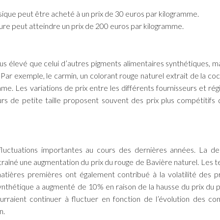
ique peut être acheté à un prix de 30 euros par kilogramme.
ure peut atteindre un prix de 200 euros par kilogramme.
s élevé que celui d’autres pigments alimentaires synthétiques, ma
Par exemple, le carmin, un colorant rouge naturel extrait de la coch
me. Les variations de prix entre les différents fournisseurs et rég
s de petite taille proposent souvent des prix plus compétitifs 
fluctuations importantes au cours des dernières années. La 
ntraîné une augmentation du prix du rouge de Bavière naturel. Les t
matières premières ont également contribué à la volatilité des pr
ynthétique a augmenté de 10% en raison de la hausse du prix du p
urraient continuer à fluctuer en fonction de l’évolution des con
n.