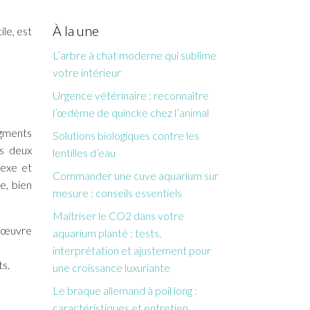
À la une
le, est
L’arbre à chat moderne qui sublime
votre intérieur
Urgence vétérinaire : reconnaître
l’œdème de quincke chez l’animal
igments
Solutions biologiques contre les
es deux
lentilles d’eau
lexe et
Commander une cuve aquarium sur
e, bien
mesure : conseils essentiels
Maîtriser le CO2 dans votre
d’œuvre
aquarium planté : tests,
interprétation et ajustement pour
ts.
une croissance luxuriante
Le braque allemand à poil long :
caractéristiques et entretien