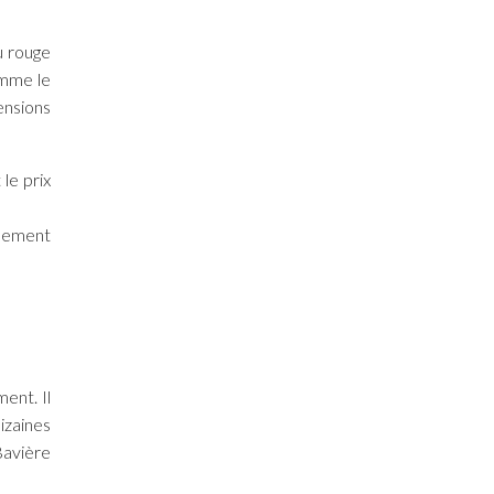
u rouge
omme le
ensions
le prix
nnement
ent. Il
izaines
Bavière