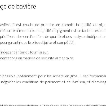
ge de bavière
vière, il est crucial de prendre en compte la qualité du pigm
a sécurité alimentaire. La qualité du pigment est un facteur essentie
ui offrent des certifications de qualité et des analyses indépendan
ur garantir que le prix est juste et compétitif.
es indépendantes du fournisseur.
ementations en matière de sécurité alimentaire.
st possible, notamment pour les achats en gros. Il est recomm
 négocier les conditions de paiement et de livraison, et d’envisa
ant les recommandations du fabricant. Il est important de tenir co